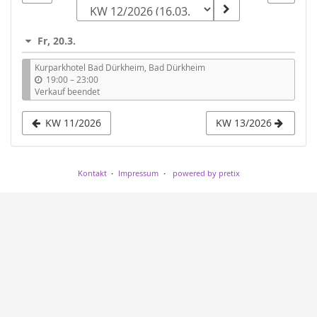
zur
Anzeige
Fr, 20.3.
auswählen
Kurparkhotel Bad Dürkheim, Bad Dürkheim
b
19:00
–
23:00
i
Verkauf beendet
s
KW 11/2026
KW 13/2026
Kontakt
Impressum
powered by pretix