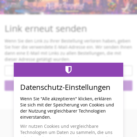
Zum
Haupt-
Inhalt
springen
Link erneut senden
Wenn Sie den Link zu Ihrer Bestellung verloren haben, geben
Sie hier die verwendete E-Mail-Adresse ein. Wir senden Ihnen
dann eine E-Mail mit Links zu allen Bestellungen, die mit
dieser Adresse getätigt wurden.
E-
Mail
Datenschutz-Einstellungen
Links senden
Kontakt
Cookie-Einstellungen
Impressum
Datenschutz
Wenn Sie "Alle akzeptieren" klicken, erklären
powered by pretix
Sie sich mit der Speicherung von Cookies und
der Nutzung vergleichbarer Technologien
einverstanden.
Wir nutzen Cookies und vergleichbare
Technologien um Daten zu sammeln, die uns