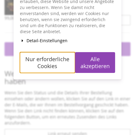
erlauben, diese Website und unsere Angebote
Unkategorisierte
zu verbessern. Wenn Sie damit nicht
Produkte
einverstanden sind, werden wir Cookies nur
99,00 €
benutzen, wenn sie zwingend erforderlich
Varianten zeigen
sind um die Funktionen zu realisieren, die
diese Seite anbietet.
Detail-Einstellungen
Zum Warenkorb hinzufügen
Nur erforderliche
Alle
Cookies
akzeptieren
Wenn Sie bereits ein Ticket bestellt
haben
Wenn Sie den Status und die Details Ihrer Bestellung
einsehen oder ändern wollen, klicken Sie auf den Link in einer
der E-Mails, die wir Ihnen im Bestellvorgang geschickt haben.
Wenn Sie den Link nicht finden können, klicken Sie auf den
folgenden Button, um ein erneutes Zusenden des Links
anzufordern.
Link erneut senden