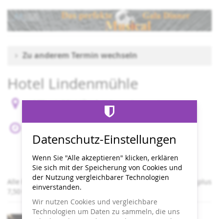
Zum
Haupt-
Inhalt
springen
Zu anderem Termin wechseln
Hotel Lindenmühle
HOTEL LINDENMÜHLE, Kolonnadenweg 1
95460 Bad Berneck,
Sa, 23. Januar 2027
Datenschutz-Einstellungen
Beginn:
19:00
Uhr
Ende:
22:00
Uhr
Einlass:
18:30
Uhr
Wenn Sie "Alle akzeptieren" klicken, erklären
Zum Kalender hinzufügen
Sie sich mit der Speicherung von Cookies und
der Nutzung vergleichbarer Technologien
Alle Preise zzgl. einer Servicegebühr von 2,50 € pro Ticket plus
einverstanden.
7,50 € pro Bestellung.
Wir nutzen Cookies und vergleichbare
Produkte
Technologien um Daten zu sammeln, die uns
Musical Ticket