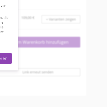
g von
, die
109,00 €
Varianten zeigen
ie
sie
ite
Zum Warenkorb hinzufügen
eren
Link erneut senden