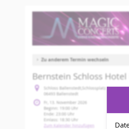
Zum
Haupt-
Inhalt
springen
Zu anderem Termin wechseln
Bernstein Schloss Hotel 
Schloss Ballenstedt,Schlossplatz 1
06493 Ballenstedt
Fr, 13. November 2026
Beginn:
19:00
Uhr
Ende:
23:00
Uhr
Einlass:
18:30
Uhr
Date
Zum Kalender hinzufügen