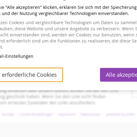
o Ticket plus 7,50 € pro Bestellung.
e "Alle akzeptieren" klicken, erklären Sie sich mit der Speicherun
s und der Nutzung vergleichbarer Technologien einverstanden.
tzen Cookies und vergleichbare Technologien um Daten zu sammeln
lauben, diese Website und unsere Angebote zu verbessern. Wenn S
nicht einverstanden sind, werden wir Cookies nur benutzen, wenn 
d erforderlich sind um die Funktionen zu realisieren, die diese Se
t.
il-Einstellungen
 erforderliche Cookies
Alle akzepti
stellt haben
ung einsehen oder ändern wollen, klicken Sie auf den Link
gang geschickt haben. Wenn Sie den Link nicht finden
 ein erneutes Zusenden des Links anzufordern.
Kontakt
Cookie-Einstellungen
Impressum
Datenschutz
powered by pretix