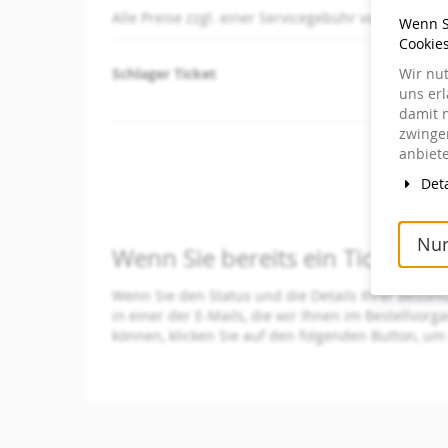
Alle Preise zzgl. einer Servicegebühr von 2,50 € pr
Wenn Si
Produkte
Cookie
Wir nu
Schlager Ticket
Unkategorisierte
uns er
damit 
Produkte
zwingen
anbiete
Deta
Nur
Wenn Sie bereits ein Ticket be
Wenn Sie den Status und die Details Ihrer Bestell
in einer der E-Mails, die wir Ihnen im Bestellvor
können, klicken Sie auf den folgenden Button, um